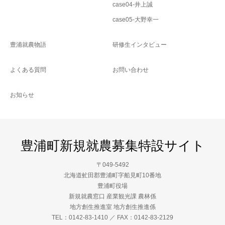
case04-井上誠
case05-大野幸一
豊浦就農物語
研修生インタビュー
よくある質問
お問い合わせ
お知らせ
豊浦町新規就農募集特設サイト
〒049-5492
北海道虻田郡豊浦町字船見町10番地
豊浦町役場
新規就農窓口 産業観光課 農林係
地方創生推進室 地方創生推進係
TEL：0142-83-1410 ／ FAX：0142-83-2129