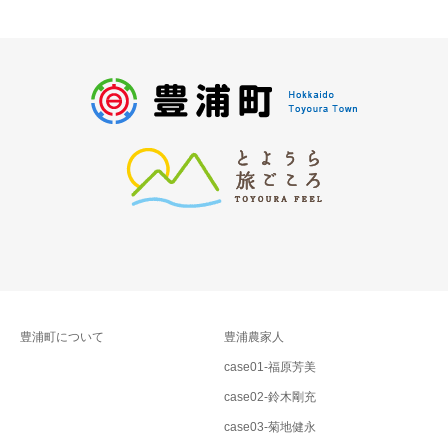
豊浦町について
豊浦農家人
case01-福原芳美
case02-鈴木剛充
case03-菊地健永